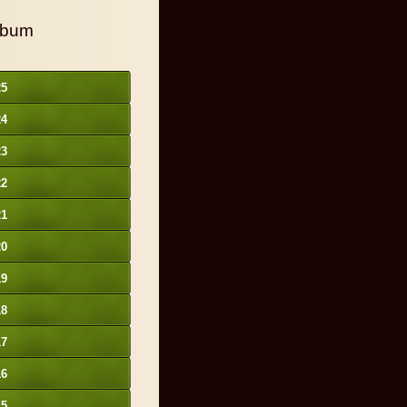
lbum
25
24
23
22
21
20
19
18
17
16
15