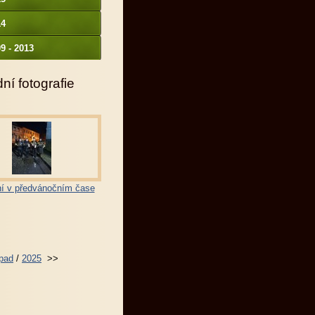
14
9 - 2013
ní fotografie
í v předvánočním čase
opad
/
2025
>>