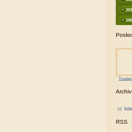
20
200
Posled
Trouben
Archiv
<<
list
RSS