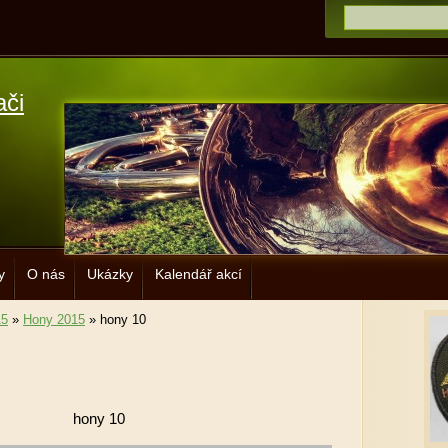
ači
y
O nás
Ukázky
Kalendář akcí
15
»
Hony 2015
»
hony 10
hony 10