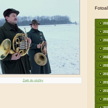
Fotoa
20
20
20
20
20
20
20
Zpět do složky
20
20
20
20