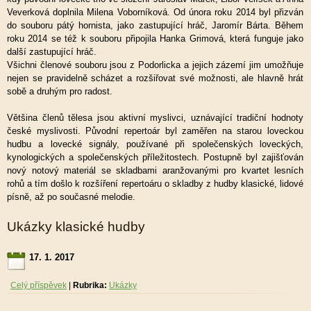
Veverková doplnila Milena Voborníková. Od února roku 2014 byl přizván
do souboru pátý hornista, jako zastupující hráč, Jaromír Bárta. Během
roku 2014 se též k souboru připojila Hanka Grimová, která funguje jako
další zastupující hráč.
Všichni členové souboru jsou z Podorlicka a jejich zázemí jim umožňuje
nejen se pravidelně scházet a rozšiřovat své možnosti, ale hlavně hrát
sobě a druhým pro radost.
Většina členů tělesa jsou aktivní myslivci, uznávající tradiční hodnoty
české myslivosti. Původní repertoár byl zaměřen na starou loveckou
hudbu a lovecké signály, používané při společenských loveckých,
kynologických a společenských příležitostech. Postupně byl zajišťován
nový notový materiál se skladbami aranžovanými pro kvartet lesních
rohů a tím došlo k rozšíření repertoáru o skladby z hudby klasické, lidové
písně, až po současné melodie.
Ukázky klasické hudby
17. 1. 2017
Celý příspěvek
|
Rubrika:
Ukázky