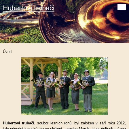
Hubertovi trubači
Úvod
Hubertovi trubači
, soubor lesních rohů, byl založen v září roku 2012,
kdy původní lovecké trio ve složení Jaroslav Marek, Li
bor Velísek a Anna