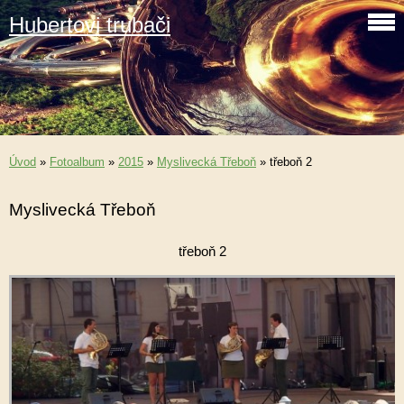
Hubertovi trubači
Úvod
»
Fotoalbum
»
2015
»
Myslivecká Třeboň
»
třeboň 2
Myslivecká Třeboň
třeboň 2