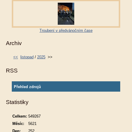
Troubení v předvánočním čase
Archiv
<<
listopad
/
2025
>>
RSS
Přehled zdrojů
Statistiky
Celkem:
549267
Měsíc:
5621
Den:
252