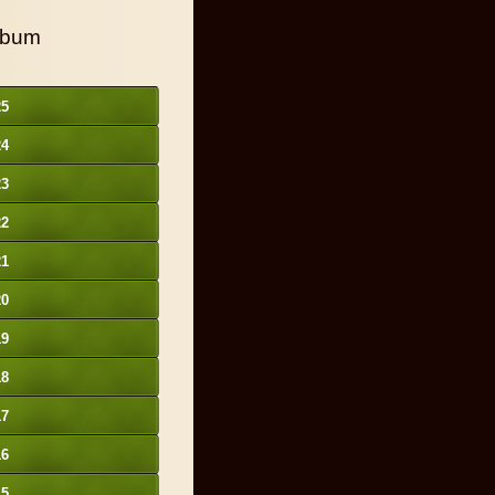
lbum
25
24
23
22
21
20
19
18
17
16
15