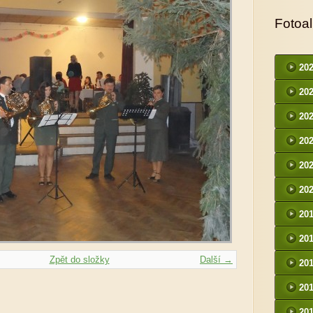
Fotoa
20
20
20
20
20
20
20
20
Zpět do složky
Další →
20
20
20