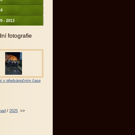
14
9 - 2013
ní fotografie
í v předvánočním čase
opad
/
2025
>>