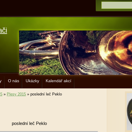
ači
y
O nás
Ukázky
Kalendář akcí
15
»
Plesy 2015
»
poslední leč Peklo
poslední leč Peklo