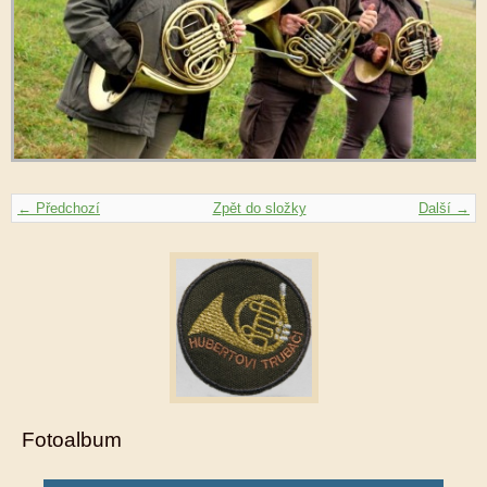
← Předchozí
Zpět do složky
Další →
Fotoalbum