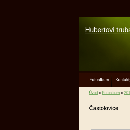
Hubertovi trub
Fotoalbum
Kontakt
Úvod
»
Fotoalbum
»
20
Častolovice