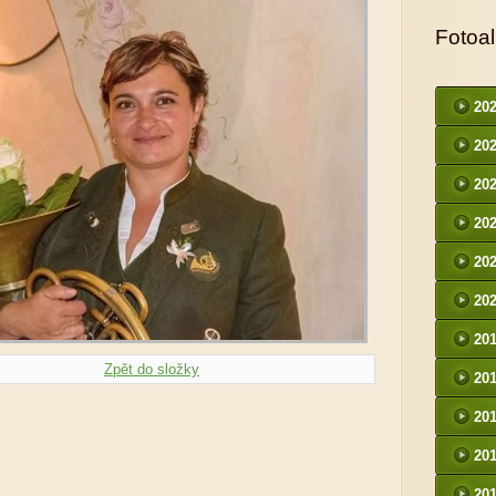
Fotoa
20
20
20
20
20
20
20
Zpět do složky
20
20
20
20