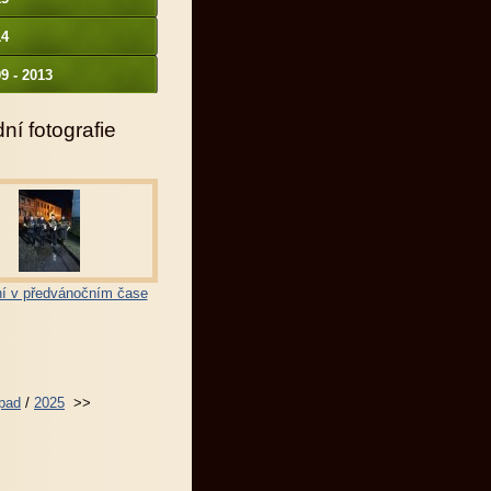
14
9 - 2013
ní fotografie
í v předvánočním čase
opad
/
2025
>>