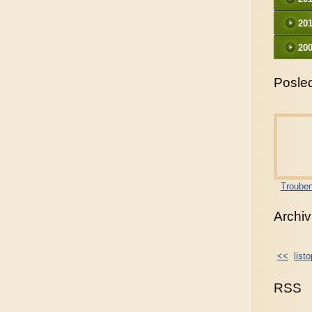
20
200
Posled
Trouben
Archiv
<<
list
RSS