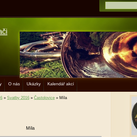
ači
y
O nás
Ukázky
Kalendář akcí
16
»
Svatby 2016
»
Častolovice
»
Míla
Míla