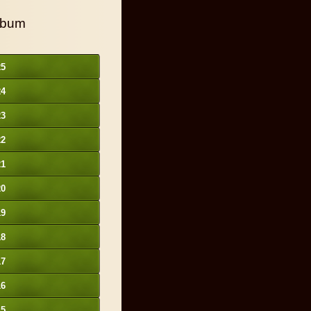
lbum
25
24
23
22
21
20
19
18
17
16
15