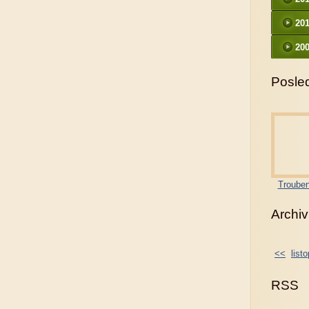
20
200
Posled
Trouben
Archiv
<<
list
RSS