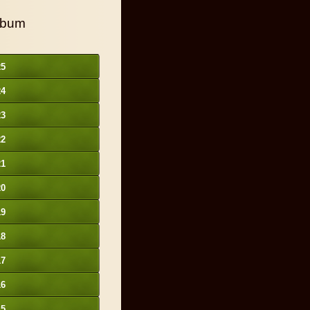
lbum
25
24
23
22
21
20
19
18
17
16
15