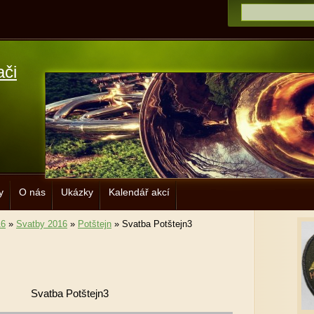
ači
y
O nás
Ukázky
Kalendář akcí
16
»
Svatby 2016
»
Potštejn
»
Svatba Potštejn3
Svatba Potštejn3