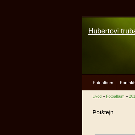
Hubertovi trub
Fotoalbum
Kontakt
Úvod
»
Fotoalbum
»
20
Potštejn