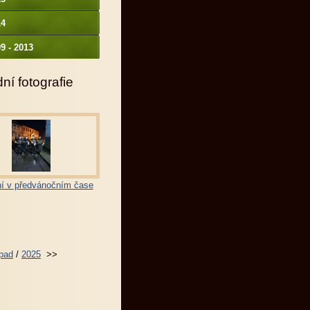
14
9 - 2013
ní fotografie
í v předvánočním čase
opad
/
2025
>>