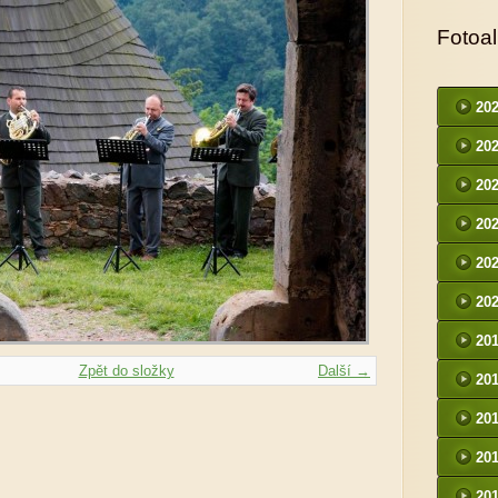
Fotoa
20
20
20
20
20
20
20
Zpět do složky
Další →
20
20
20
20