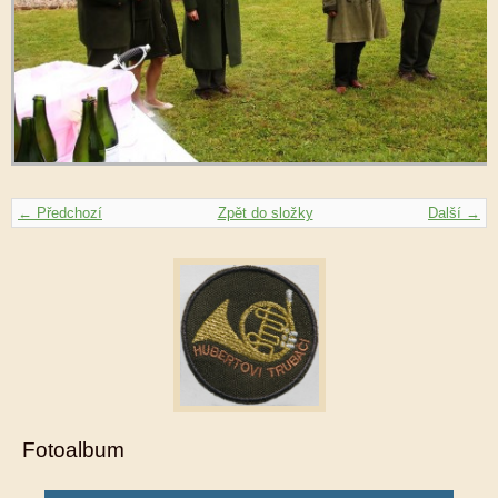
← Předchozí
Zpět do složky
Další →
Fotoalbum