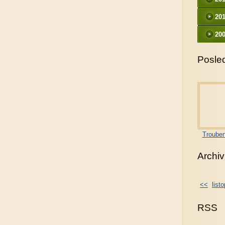
20
200
Posled
Trouben
Archiv
<<
list
RSS