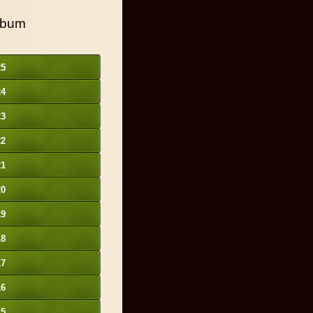
lbum
25
24
23
22
21
20
19
18
17
16
15