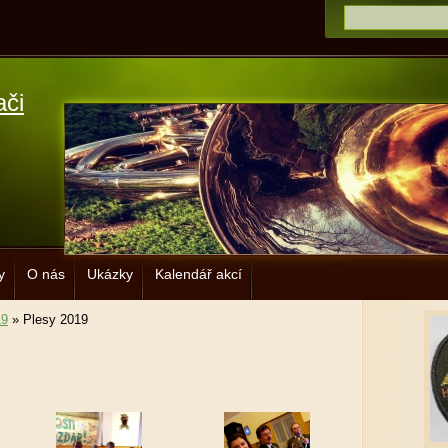
ači
y
O nás
Ukázky
Kalendář akcí
19
»
Plesy 2019