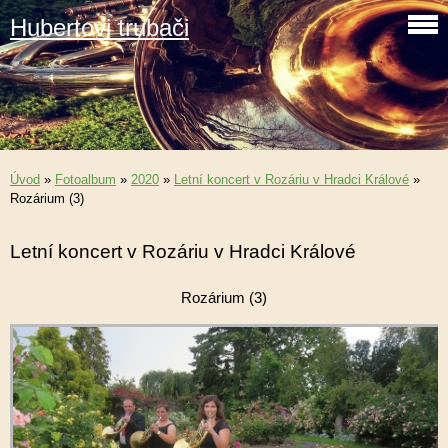
Hubertovi trubači
Úvod
»
Fotoalbum
»
2020
»
Letní koncert v Rozáriu v Hradci Králové
»
Rozárium (3)
Letní koncert v Rozáriu v Hradci Králové
Rozárium (3)