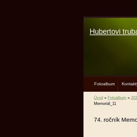
Hubertovi trub
Fotoalbum
Kontakt
Úvod
»
Fotoalbum
»
20
Memoriál_11
74. ročník Memo