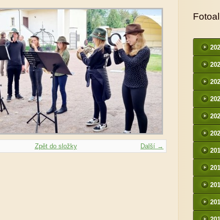
Fotoa
20
20
20
20
20
20
Zpět do složky
Další →
20
20
20
20
20