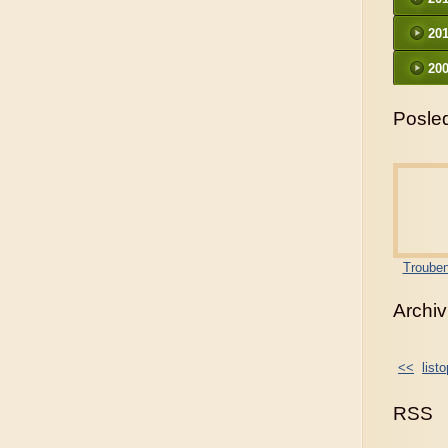
20
200
Posled
Trouben
Archiv
<<
list
RSS