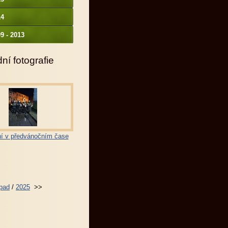
14
9 - 2013
ní fotografie
í v předvánočním čase
opad
/
2025
>>