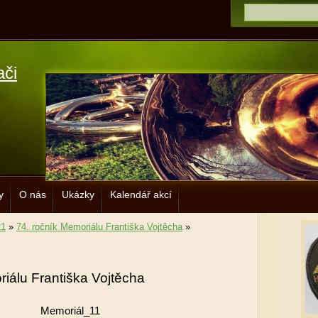
ači
y
O nás
Ukázky
Kalendář akcí
21
»
74. ročník Memoriálu Františka Vojtěcha
»
riálu Františka Vojtěcha
Memoriál_11