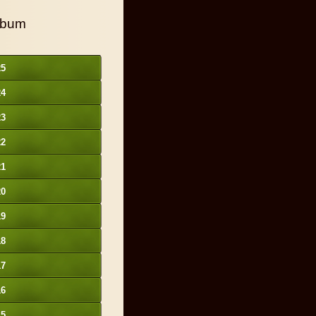
lbum
25
24
23
22
21
20
19
18
17
16
15