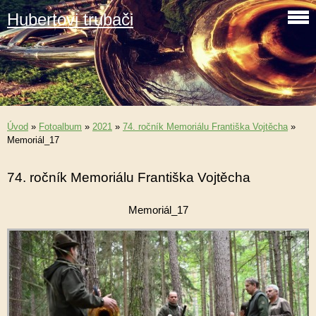
Hubertovi trubači
Úvod
»
Fotoalbum
»
2021
»
74. ročník Memoriálu Františka Vojtěcha
»
Memoriál_17
74. ročník Memoriálu Františka Vojtěcha
Memoriál_17