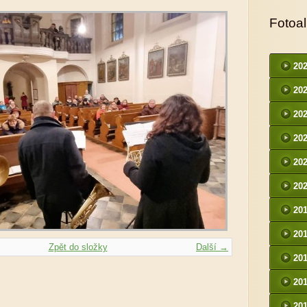
Fotoa
20
20
20
20
20
20
20
20
Zpět do složky
Další →
20
20
20