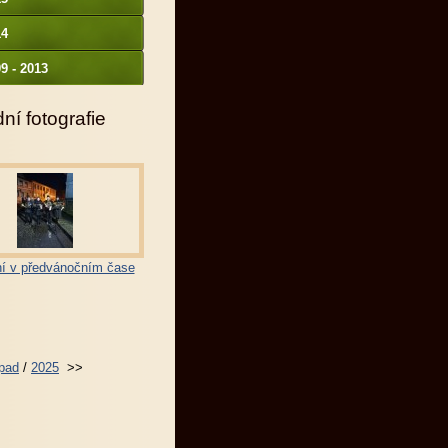
14
9 - 2013
ní fotografie
í v předvánočním čase
opad
/
2025
>>