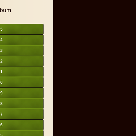
lbum
25
24
23
22
21
20
19
18
17
16
15