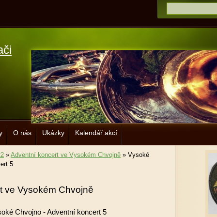
ači
y
O nás
Ukázky
Kalendář akcí
22
»
Adventní koncert ve Vysokém Chvojně
»
Vysoké
ert 5
rt ve Vysokém Chvojně
oké Chvojno - Adventní koncert 5