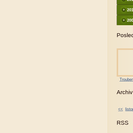
20
200
Posled
Trouben
Archiv
<<
list
RSS