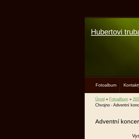
Hubertovi trub
Fotoalbum
Kontakt
Úvod
»
Fotoalbum
»
20
Chvojno - Adventní konc
Adventní konce
Vys