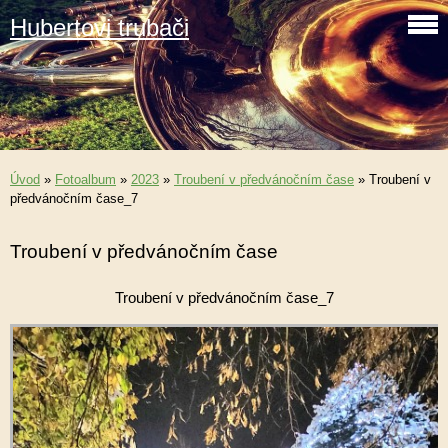
Hubertovi trubači
Úvod
»
Fotoalbum
»
2023
»
Troubení v předvánočním čase
»
Troubení v
předvánočním čase_7
Troubení v předvánočním čase
Troubení v předvánočním čase_7