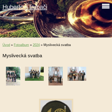
Hubertovi trubači
Úvod
»
Fotoalbum
»
2024
»
Myslivecká svatba
Myslivecká svatba