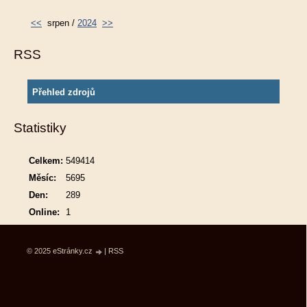
<<
srpen /
2024
>>
RSS
Přehled zdrojů
Statistiky
Celkem:
549414
Měsíc:
5695
Den:
289
Online:
1
© 2025 eStránky.cz
|
RSS