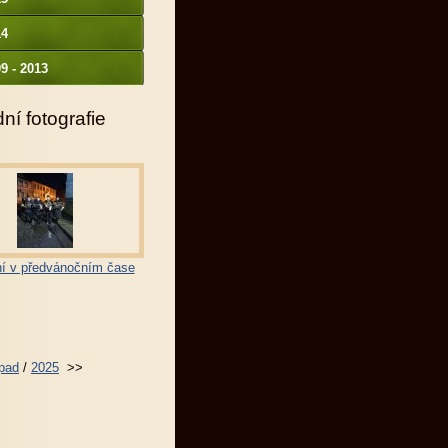
14
9 - 2013
ní fotografie
í v předvánočním čase
opad
/
2025
>>