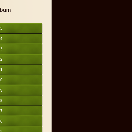
lbum
25
24
23
22
21
20
19
18
17
16
15