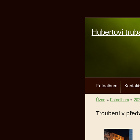
Hubertovi trub
Fotoalbum
Kontakt
Úvod
»
Fotoalbum
»
20
Troubení v pře