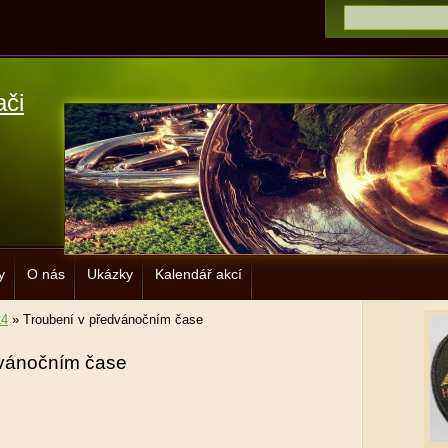
ači
y
O nás
Ukázky
Kalendář akcí
24
»
Troubení v předvánočním čase
dvánočním čase