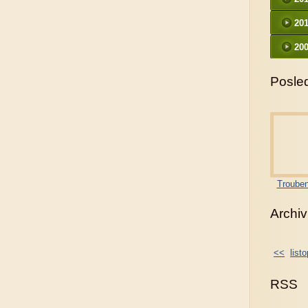
20
200
Posled
Trouben
Archiv
<<
list
RSS