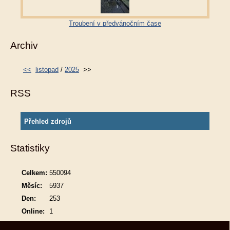
Troubení v předvánočním čase
Archiv
<<
listopad
/
2025
>>
RSS
Přehled zdrojů
Statistiky
Celkem:
550094
Měsíc:
5937
Den:
253
Online:
1