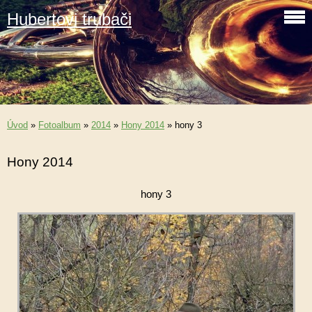
Hubertovi trubači
Úvod
»
Fotoalbum
»
2014
»
Hony 2014
»
hony 3
Hony 2014
hony 3