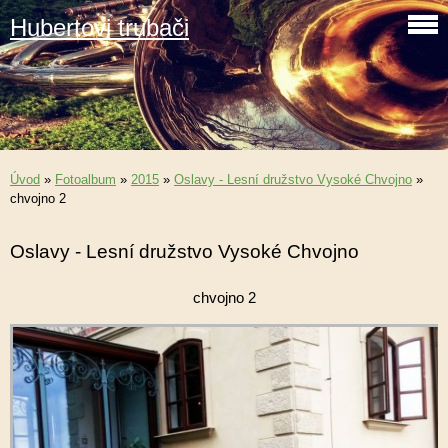
Hubertovi trubači
Úvod
»
Fotoalbum
»
2015
»
Oslavy - Lesní družstvo Vysoké Chvojno
»
chvojno 2
Oslavy - Lesní družstvo Vysoké Chvojno
chvojno 2