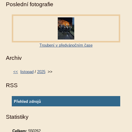
Poslední fotografie
Troubení v předvánočním čase
Archiv
<<
listopad
/
2025
>>
RSS
Přehled zdrojů
Statistiky
Celkem:
550262