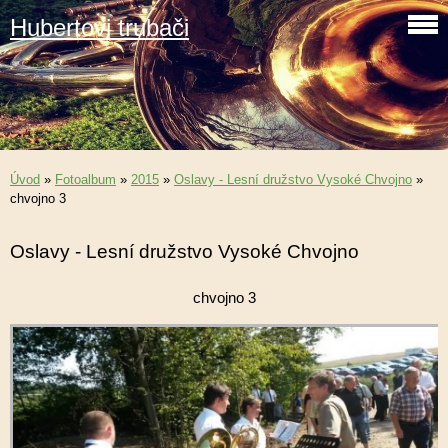
Hubertovi trubači
Úvod
»
Fotoalbum
»
2015
»
Oslavy - Lesní družstvo Vysoké Chvojno
»
chvojno 3
Oslavy - Lesní družstvo Vysoké Chvojno
chvojno 3