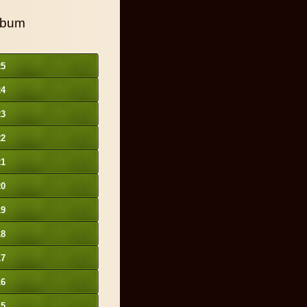
lbum
25
24
23
22
21
20
19
18
17
16
15