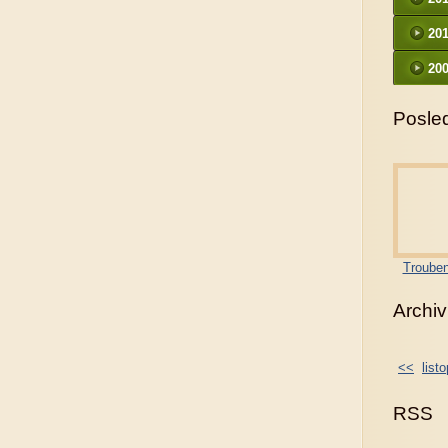
20
200
Posled
Trouben
Archiv
<<
list
RSS