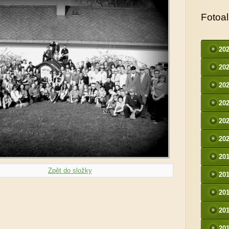
Fotoa
20
20
20
20
20
20
20
Zpět do složky
20
20
20
20