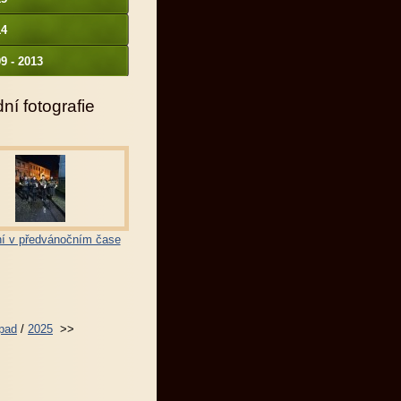
14
9 - 2013
ní fotografie
í v předvánočním čase
opad
/
2025
>>