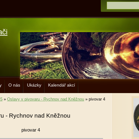
ači
y
O nás
Ukázky
Kalendář akcí
15
»
Oslavy v pivovaru - Rychnov nad Kněžnou
»
pivovar 4
aru - Rychnov nad Kněžnou
pivovar 4