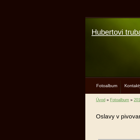
Hubertovi trub
Fotoalbum
Kontakt
Úvod
»
Fotoalbum
»
20
Oslavy v pivov