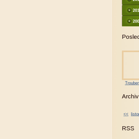
20
200
Posled
Trouben
Archiv
<<
list
RSS