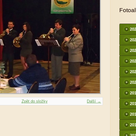
Fotoa
20
20
20
20
20
20
20
Zpět do složky
Další →
20
20
20
20