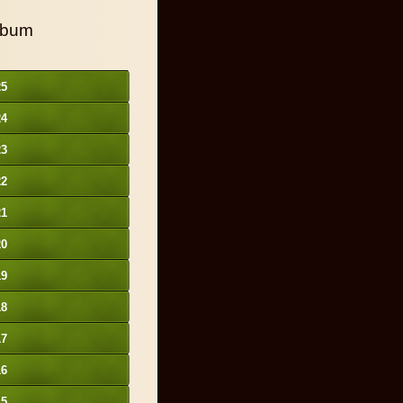
lbum
25
24
23
22
21
20
19
18
17
16
15