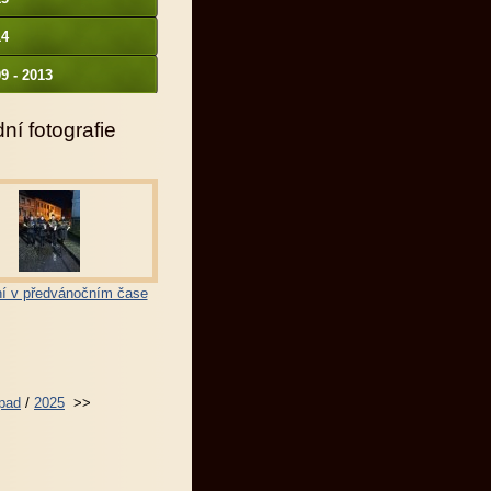
14
9 - 2013
ní fotografie
í v předvánočním čase
opad
/
2025
>>