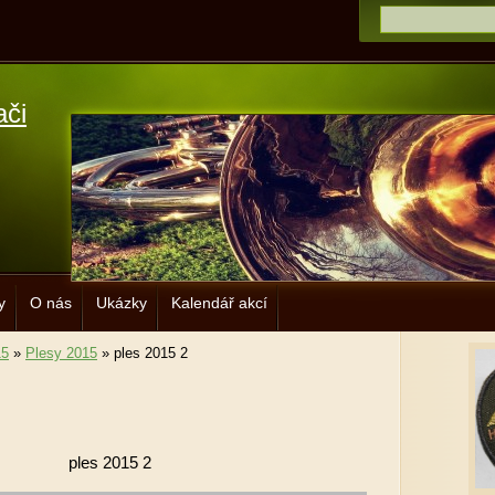
ači
y
O nás
Ukázky
Kalendář akcí
15
»
Plesy 2015
»
ples 2015 2
ples 2015 2