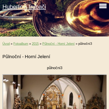
Hubertovi trubači
Úvod
»
Fotoalbum
»
2015
»
Půlnoční - Horní Jelení
»
půlnoční3
Půlnoční - Horní Jelení
půlnoční3