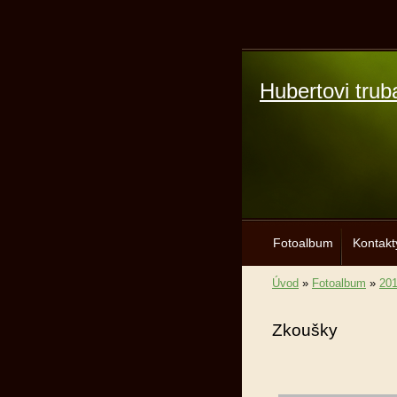
Hubertovi trub
Fotoalbum
Kontakt
Úvod
»
Fotoalbum
»
20
Zkoušky