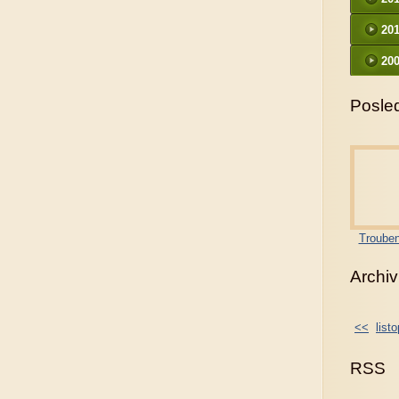
20
200
Posled
Trouben
Archiv
<<
list
RSS