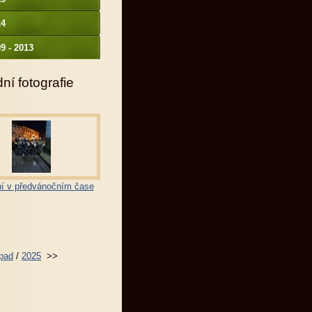
14
9 - 2013
ní fotografie
í v předvánočním čase
opad
/
2025
>>