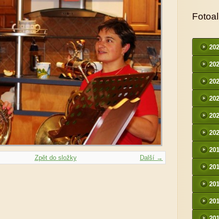
Fotoa
20
20
20
20
20
20
20
Zpět do složky
Další →
20
20
20
20