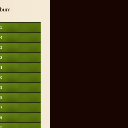
lbum
25
24
23
22
21
20
19
18
17
16
15