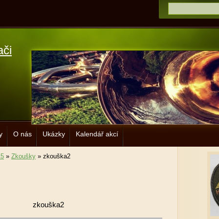
ači
y
O nás
Ukázky
Kalendář akcí
15
»
Zkoušky
»
zkouška2
zkouška2