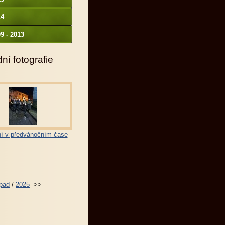
14
9 - 2013
ní fotografie
í v předvánočním čase
opad
/
2025
>>