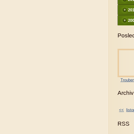
20
200
Posled
Trouben
Archiv
<<
list
RSS