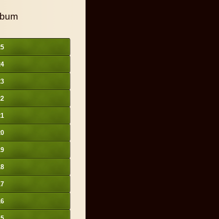
lbum
25
24
23
22
21
20
19
18
17
16
15