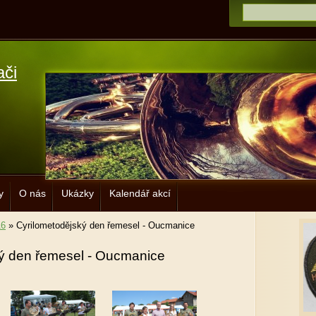
ači
y
O nás
Ukázky
Kalendář akcí
16
»
Cyrilometodějský den řemesel - Oucmanice
ý den řemesel - Oucmanice