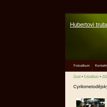
Hubertovi trub
Fotoalbum
Kontakt
Úvod
»
Fotoalbum
»
20
Cyrilometodějsk