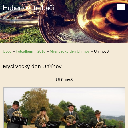
Hubertovi trubači
Úvod
»
Fotoalbum
»
2016
»
Myslivecký den Uhřínov
»
Uhřinov3
Myslivecký den Uhřínov
Uhřinov3