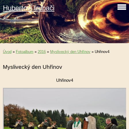
Hubertovi trubači
Úvod
»
Fotoalbum
»
2016
»
Myslivecký den Uhřínov
»
Uhřinov4
Myslivecký den Uhřínov
Uhřinov4