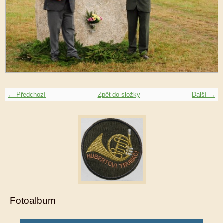
← Předchozí
Zpět do složky
Další →
Fotoalbum