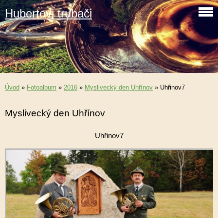
Hubertovi trubači
Úvod
»
Fotoalbum
»
2016
»
Myslivecký den Uhřínov
»
Uhřinov7
Myslivecký den Uhřínov
Uhřinov7