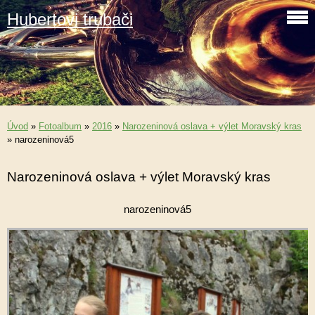
Hubertovi trubači
Úvod
»
Fotoalbum
»
2016
»
Narozeninová oslava + výlet Moravský kras
»
narozeninová5
Narozeninová oslava + výlet Moravský kras
narozeninová5