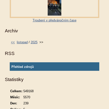
Troubení v předvánočním čase
Archiv
<<
listopad
/
2025
>>
RSS
Přehled zdrojů
Statistiky
Celkem:
549168
Měsíc:
5570
Den:
239