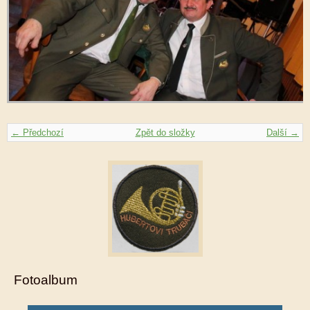
← Předchozí
Zpět do složky
Další →
Fotoalbum