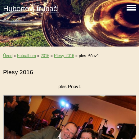
Hubertovi trubači
Úvod
»
Fotoalbum
»
2016
»
Plesy 2016
»
ples Pňov1
Plesy 2016
ples Pňov1