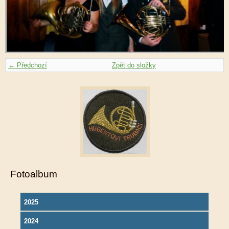
← Předchozí
Zpět do složky
Fotoalbum
2025
2024