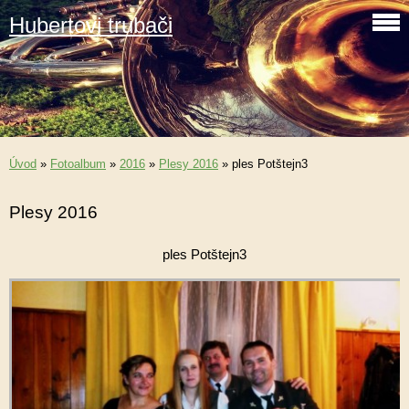
Hubertovi trubači
Úvod
»
Fotoalbum
»
2016
»
Plesy 2016
»
ples Potštejn3
Plesy 2016
ples Potštejn3