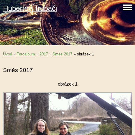
Hubertovi trubači
Úvod
»
Fotoalbum
»
2017
»
Směs 2017
»
obrázek 1
Směs 2017
obrázek 1