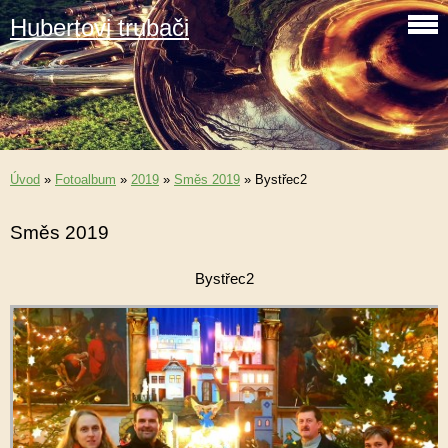
Hubertovi trubači
Úvod
»
Fotoalbum
»
2019
»
Směs 2019
»
Bystřec2
Směs 2019
Bystřec2