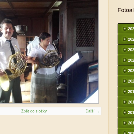
Fotoa
20
20
20
20
20
20
20
20
Zpět do složky
Další →
20
20
20