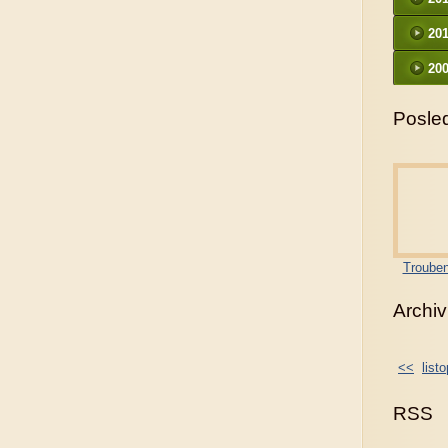
20
200
Posled
Trouben
Archiv
<<
list
RSS