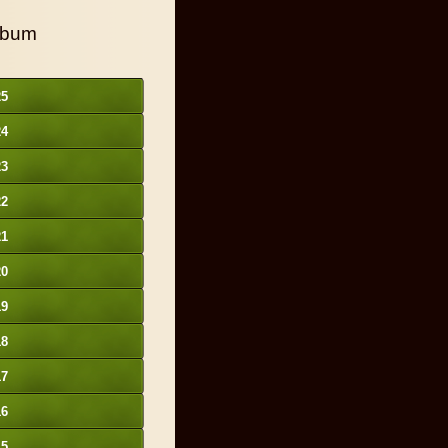
lbum
25
24
23
22
21
20
19
18
17
16
15