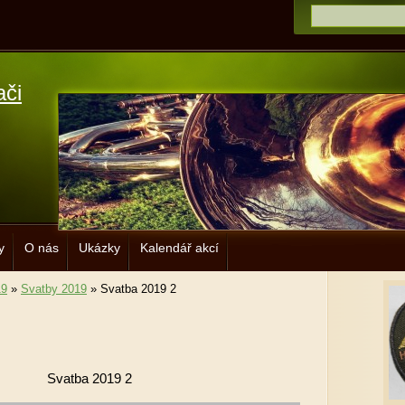
ači
y
O nás
Ukázky
Kalendář akcí
19
»
Svatby 2019
»
Svatba 2019 2
Svatba 2019 2