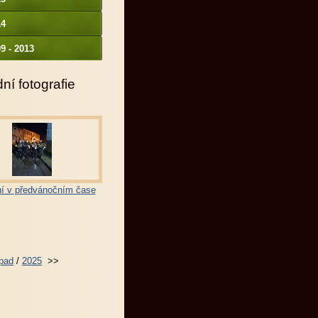
14
9 - 2013
ní fotografie
í v předvánočním čase
opad
/
2025
>>