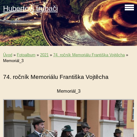
Hubertovi trubači
Úvod
»
Fotoalbum
»
2021
»
74. ročník Memoriálu Františka Vojtěcha
»
Memoriál_3
74. ročník Memoriálu Františka Vojtěcha
Memoriál_3