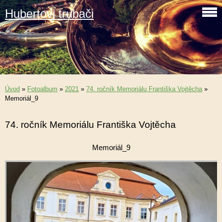
Hubertovi trubači
Úvod
»
Fotoalbum
»
2021
»
74. ročník Memoriálu Františka Vojtěcha
»
Memoriál_9
74. ročník Memoriálu Františka Vojtěcha
Memoriál_9