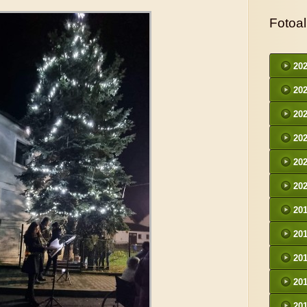
Fotoa
20
20
20
20
20
20
20
20
20
20
20