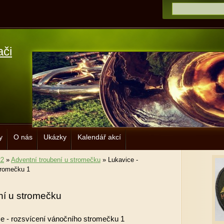
ači
y
O nás
Ukázky
Kalendář akcí
22
»
Adventní troubení u stromečku
»
Lukavice -
tromečku 1
ní u stromečku
e - rozsvícení vánočního stromečku 1