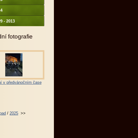
14
9 - 2013
ní fotografie
í v předvánočním čase
opad
/
2025
>>