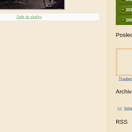
20
Zpět do složky
200
Posled
Trouben
Archiv
<<
list
RSS