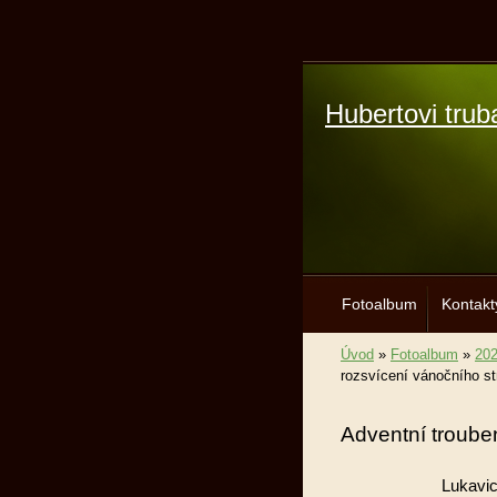
Hubertovi trub
Fotoalbum
Kontakt
Úvod
»
Fotoalbum
»
20
rozsvícení vánočního s
Adventní troube
Lukavic