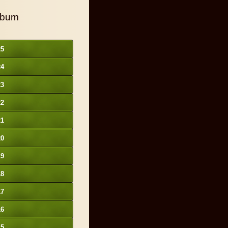
lbum
25
24
23
22
21
20
19
18
17
16
15