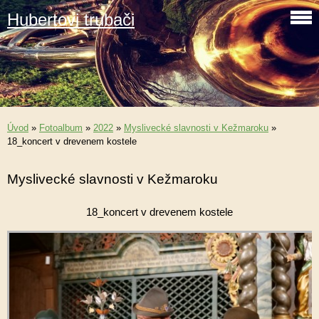
Hubertovi trubači
Úvod
»
Fotoalbum
»
2022
»
Myslivecké slavnosti v Kežmaroku
»
18_koncert v drevenem kostele
Myslivecké slavnosti v Kežmaroku
18_koncert v drevenem kostele