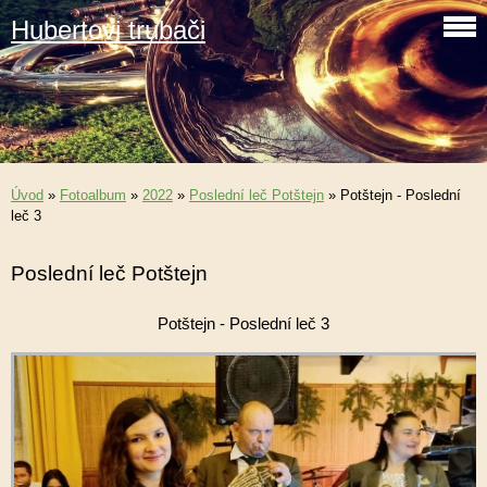
Hubertovi trubači
Úvod
»
Fotoalbum
»
2022
»
Poslední leč Potštejn
»
Potštejn - Poslední
leč 3
Poslední leč Potštejn
Potštejn - Poslední leč 3