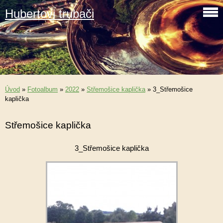
Hubertovi trubači
Úvod
»
Fotoalbum
»
2022
»
Střemošice kaplička
»
3_Střemošice
kaplička
Střemošice kaplička
3_Střemošice kaplička