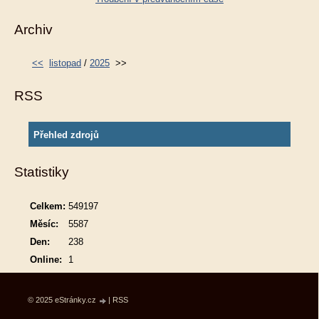
Archiv
<<
listopad
/
2025
>>
RSS
Přehled zdrojů
Statistiky
Celkem:
549197
Měsíc:
5587
Den:
238
Online:
1
© 2025 eStránky.cz
|
RSS