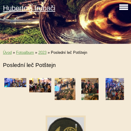
Hubertovi trubači
Úvod
»
Fotoalbum
»
2023
»
Poslední leč Potštejn
Poslední leč Potštejn