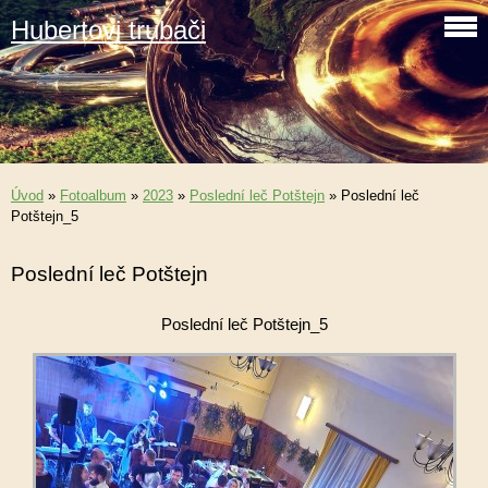
Hubertovi trubači
Úvod
»
Fotoalbum
»
2023
»
Poslední leč Potštejn
»
Poslední leč
Potštejn_5
Poslední leč Potštejn
Poslední leč Potštejn_5