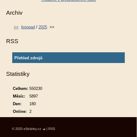
Archiv
<<
listopad
/
2025
>>
RSS
Přehled zdrojů
Statistiky
Celkem:
550230
Měsíc:
5897
Den:
180
Online:
2
© 2025 eStránky.cz
|
RSS