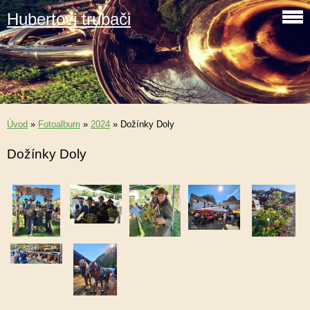
Hubertovi trubači
Úvod
»
Fotoalbum
»
2024
»
Dožínky Doly
Dožínky Doly