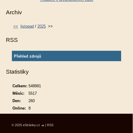
Archiv
<<
listopad
/
2025
>>
RSS
Přehled zdrojů
Statistiky
Celkem:
548991
Měsíc:
5517
Den:
260
Online:
8
© 2025 eStránky.cz
|
RSS