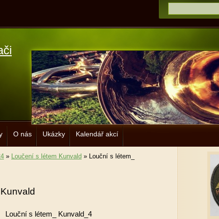
ači
y
O nás
Ukázky
Kalendář akcí
24
»
Loučení s létem Kunvald
»
Louční s létem_
 Kunvald
Louční s létem_ Kunvald_4