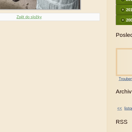
20
Zpět do složky
200
Posled
Trouben
Archiv
<<
list
RSS