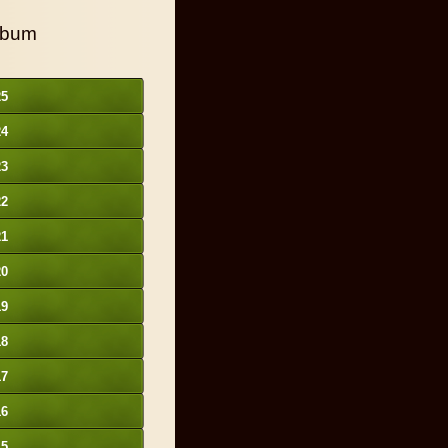
lbum
25
24
23
22
21
20
19
18
17
16
15