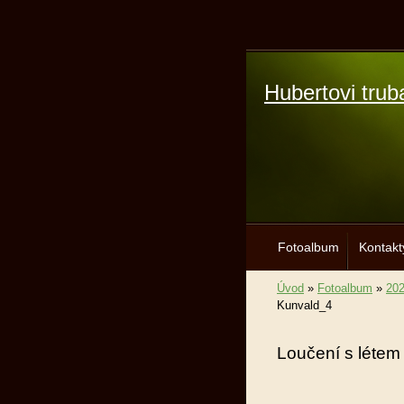
Hubertovi trub
Fotoalbum
Kontakt
Úvod
»
Fotoalbum
»
20
Kunvald_4
Loučení s létem