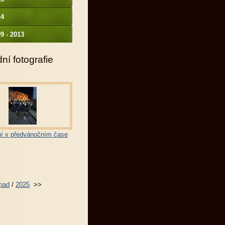
14
9 - 2013
ní fotografie
í v předvánočním čase
opad
/
2025
>>