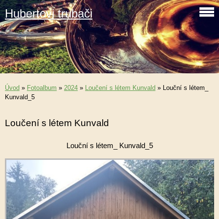
Hubertovi trubači
Úvod
»
Fotoalbum
»
2024
»
Loučení s létem Kunvald
»
Louční s létem_
Kunvald_5
Loučení s létem Kunvald
Louční s létem_ Kunvald_5