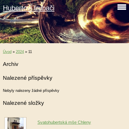
Hubertovi trubači
Úvod
»
2024
»
11
Archiv
Nalezené příspěvky
Nebyly nalezeny žádné příspěvky
Nalezené složky
Svatohubertská mše Chleny