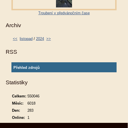
Troubení v předvánočním čase
Archiv
<<
listopad
/
2024
>>
RSS
Přehled zdrojů
Statistiky
Celkem:
550046
Měsíc:
6018
Den:
283
Online:
1